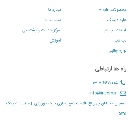
محصولات Apple
درباره ما
هارد دیسک
تماس با ما
قطعات لپ تاپ
مرکز خدمات و پشتیبانی
لپ تاپ
آموزش
لوازم جانبی
راه ها ارتباطی
0313-6670005
info@iricom.ir
اصفهان - خیابان چهارباغ بالا - مجتمع تجاری پارک - ورودی 4 - طبقه 2- پلاک
535