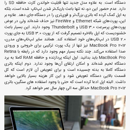
دستگاه است. به علاوه مدل جدید تنها قابلیت خواندن کارت حافظه SD را
دارد. عدم حضور این دو، نه تنها باعث باریک‌تر شدن لپ‌تاپ شده است، بلکه
به اپل کمک کرده که باتری بزرگ‌تر و قوی‌تری را در دستگاه جای دهد. علاوه بر
این، پورت‌های شبکه Ethernet و FireWire نیز حذف شده‌اند ولی در عوض
پورت‌های پرسرعت USB 3.0 و Thunderbolt وجود دارند. این بسیار باعث
خشنودیست که اپل بالاخره تصمیم گرفت که از پورت USB 3.0 به جای پورت
USB 2.0 در لپ‌تاپ‌های خود استفاده کند. همانند سایر لپ‌تاپ‌های مدرن،
MacBook Pro 2012 نیز تنها از یک پورت ترکیبی برای خروجی و ورودی
صدا استفاده می‌کند. چند نکته بسیار مهم وجود دارد که در رابطه با Retina
MacBook Pro باید بدانید: اول اینکه پردازنده و حافظه RAM کاملا به برد
دستگاه لحیم شده‌اند و امکان ارتقای آن‌ها وجود ندارد. دوم اینکه باتری
دستگاه کاملا به بدنه چسبیده است و برای تعویض آن لازم است که کل
قسمت بالایی دستگاه تعویض شود و این کار هزینه بسیار بالایی خواهد
داشت. البته اپل ادعا کرده است که حتی با وجود استفاده های سنگین، باتری
MacBook Pro 2012 حداقل سه الی چهار سال عمر خواهد کرد.