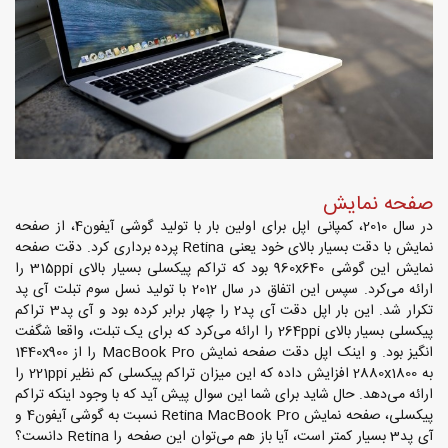
صفحه نمایش
در سال 2010، کمپانی اپل برای اولین بار با تولید گوشی آیفون4، از صفحه
نمایش با دقت بسیار بالای خود یعنی Retina پرده برداری کرد. دقت صفحه
نمایش این گوشی 960x640 بود که تراکم پیکسلی بسیار بالای 315ppi را
ارائه می‌کرد. سپس این اتفاق در سال 2012 با تولید نسل سوم تبلت آی پد
تکرار شد. این بار اپل دقت آی پد2 را چهار برابر کرده بود و آی پد3 تراکم
پیکسلی بسیار بالای 264ppi را ارائه می‌کرد که برای یک تبلت، واقعا شگفت
انگیز بود. و اینک اپل دقت صفحه نمایش MacBook Pro را از 1440x900
به 2880x1800 افزایش داده که این میزان تراکم پیکسلی کم نظیر 221ppi را
ارائه می‌دهد. حال شاید برای شما این سوال پیش آید که با وجود اینکه تراکم
پیکسلی، صفحه نمایش Retina MacBook Pro نسبت به گوشی آیفون4 و
آی پد3 بسیار کمتر است، آیا باز هم می‌توان این صفحه را Retina دانست؟