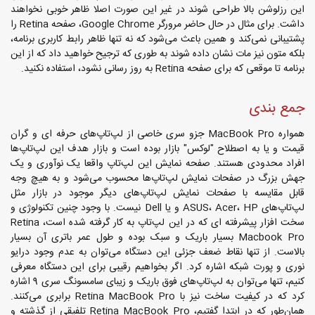
این رزلوشن بالا طراحی شوند در غیر این صورت اصلا ظاهر خوبی نخواهند
داشت. برای مثال در حال حاضر مرورگر Google Chrome، صفحه Retina را
پشتیبانی نمی‌کند و همین باعث می‌شود که نه تنها ظاهر رابط کاربری برنامه،
بلکه متون نیز مات نشان داده شوند به طوری که ترجیح خواهید داد که از این
برنامه تا موقعی که برای صفحه Retina به روز رسانی نشود، استفاده نکنید.
جمع بندی
همواره MacBook Pro جزو سری خاصی از لپ‌تاپ‌های حرفه ای و گران
قیمت و یا به اصطلاح "لوکس" بازار بوده است و بازار هدف این لپ‌تاپ‌ها
افراد محدودی هستند. صفحه نمایش این لپ‌تاپ واقعا یک نوآوری و یک
جهش بزرگ در صفحات نمایش لپ‌تاپ‌ها محسوب می‌شود و به هیچ وجه
قابل مقایسه با صفحات نمایش لپ‌تاپ‌های دیگر موجود در بازار مثل
لپ‌تاپ‌های ASUS، Acer، HP و یا Dell نیست. با وجود چنین تکنولوژی و
سخت افزار پیشرفته ای که در این لپ‌تاپ به کار گرفته شده است، Retina
Macbook Pro بسیار باریک و سبک بوده و طول عمر باتری آن بسیار
بالاست. از تنها نقاط ضعف جزئی این دستگاه می‌توان به عدم وجود درایو
نوری و پورت شبکه اشاره کرد. اگر بخواهیم رقیبی برای این دستگاه معرفی
کنیم، تنها می‌توان به لپ‌تاپ‌های فوق باریک و زیبای سامسونگ سری 9 اشاره
کرد که در کیفیت ساخت نیز با Retina MacBook Pro برابری می‌کنند.
همان‌طور که در ابتدا گفتیم، Retina MacBook Pro تلفیقی از گذشته و