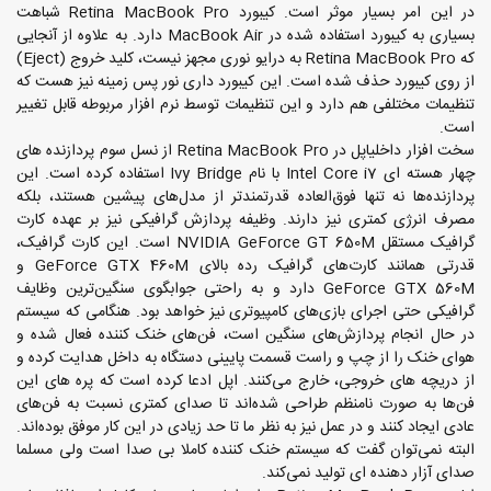
در این امر بسیار موثر است. کیبورد Retina MacBook Pro شباهت
بسیاری به کیبورد استفاده شده در MacBook Air دارد. به علاوه از آنجایی
که Retina MacBook Pro به درایو نوری مجهز نیست، کلید خروج (Eject)
از روی کیبورد حذف شده است. این کیبورد داری نور پس زمینه نیز هست که
تنظیمات مختلفی هم دارد و این تنظیمات توسط نرم افزار مربوطه قابل تغییر
است.
سخت افزار داخلیاپل در Retina MacBook Pro از نسل سوم پردازنده های
چهار هسته ای Intel Core i7 با نام Ivy Bridge استفاده کرده است. این
پردازنده‌ها نه تنها فوق‌العاده قدرتمندتر از مدل‌های پیشین هستند، بلکه
مصرف انرژی کمتری نیز دارند. وظیفه پردازش گرافیکی نیز بر عهده کارت
گرافیک مستقل NVIDIA GeForce GT 650M است. این کارت گرافیک،
قدرتی همانند کارت‌های گرافیک رده بالای GeForce GTX 460M و
GeForce GTX 560M دارد و به راحتی جوابگوی سنگین‌ترین وظایف
گرافیکی حتی اجرای بازی‌های کامپیوتری نیز خواهد بود. هنگامی که سیستم
در حال انجام پردازش‌های سنگین است، فن‌های خنک کننده فعال شده و
هوای خنک را از چپ و راست قسمت پایینی دستگاه به داخل هدایت کرده و
از دریچه های خروجی، خارج می‌کنند. اپل ادعا کرده است که پره های این
فن‌ها به صورت نامنظم طراحی شده‌اند تا صدای کمتری نسبت به فن‌های
عادی ایجاد کنند و در عمل نیز به نظر ما تا حد زیادی در این کار موفق بوده‌اند.
البته نمی‌توان گفت که سیستم خنک کننده کاملا بی صدا است ولی مسلما
صدای آزار دهنده ای تولید نمی‌کند.