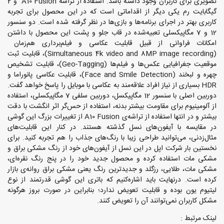
تصویری برای کاربران وجود داشته باشد. استفاده از تراشه A10 Fusion ‌‌و 2
گیگابایت رم یکی دیگر از اقداماتی است که در این محصول برای تجربه
کاربری بهتر در اجرای برنامه‌ها و بازی‌ها در نظر گرفته شده است. دو سنسور
12 و 7 مگاپیکسلی تعبیه‌شده در قاب جلو و پشت این محصول با داشتن
امکانات فراوانی از قبیل قابلیت عکاسی و فیلم‌برداری هم‌زمان
(Simultaneous 4k video and 8MP image recording)، قابلیت ثبت
موقعیت جغرافیایی عکس‌ها و فیلم‌ها (Geo-Tagging)، قابلیت تشخیص
چهره و لبخند (Face and Smile Detection)، قابلیت عکاسی پانوراما و
HDR بسیاری از نیاز افراد علاقه‌مند به عکاسی با موبایل را پاسخ خواهد گفت.
دوربین اصلی با سنسور 12 مگاپیکسل، دوربین سلفی 7 مگاپیکسلی، استفاده
از آلومینیوم برای مقاومت بیشتر بدنه، استفاده از حس‌گر اثر انگشت با دقت
بیشتر و در انتها استفاده از تراشه‌ی A10 Fusion از تغییرات بزرگ این گوشی
در مقایسه با آیفون‌های نسل گذشته هستند. در کنار این قابلیت‌های
مثال‌زدنی، می‌توانید طراحی‌ زیبا با رنگ‌های جذاب را هم تجربه کنید. برای
نخستین بار شرکت اپل در این نسل از آیفون‌های خود از رنگ مشکی براق و
مشکی مات استفاده کرده و محصول جدید خود را در پنج رنگ نقره‌ای،
مشکی مات، طلایی، رزگلد و جدیدترین رنگ یعنی مشکی براق روانه‌ی بازار
کرده است. درنهایت باید اشاره‌کنیم که باتری این گوشی قدرتمند از نوع
لیتیوم یون بوده و قابلیت تعویض ندارد؛ بنابراین در صورت بروز هرگونه
مشکل کاربران نمی‌توانند آن را تعویض کنند.
لینک مرتبط :