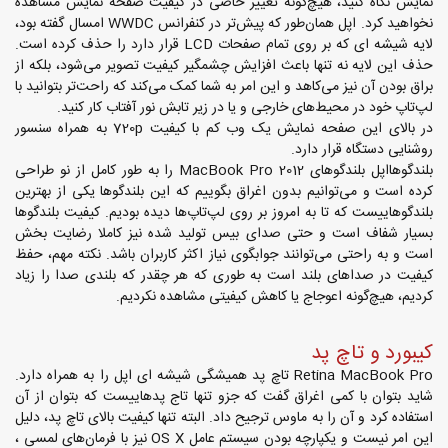
نمایش نگاه کنید، هیچ‌گونه تغییر خاصی در کیفیت صفحه نمایش مشاهده
نخواهید کرد. اپل همان‌طور که پیش‌تر در کنفرانس WWDC امسال گفته بود،
لایه شیشه ای که بر روی تمام صفحات LCD قرار دارد را حذف کرده است.
حذف این لایه نه تنها باعث افزایش چشمگیر کیفیت تصویر می‌شود، بلکه از
براق بودن آن نیز می‌کاهد و این امر به شما کمک می‌کند که راحت‌تر بتوانید با
لپ‌تاپ خود در محیط‌های خارجی و یا در زیر تابش نور آفتاب کار کنید.
در بالای این صفحه نمایش یک وب کم با کیفیت 720p به همراه سنسور
روشنایی دستگاه قرار دارد.
بلندگوهااپل بلندگوهای MacBook Pro 2012 را به طور کامل از نو طراحی
کرده است و می‌توانیم بدون اغراق بگوییم که این بلندگوها یکی از بهترین
بلندگوهاییست که تا به امروز بر روی لپ‌تاپ‌ها دیده بودیم. کیفیت بلندگوها
بسیار شفاف است و حتی صدای بیس تولید شده نیز کاملا رضایت بخش
است و به راحتی می‌توانند جوابگوی نیاز اکثر کاربران باشد. نکته مهم، حفظ
کیفیت در صداهای بلند است به طوری که هر چقدر که بلندی صدا را زیاد
کردیم، هیچ‌گونه اعوجاج یا کاهش کیفیتی مشاهده نکردیم.
کیبورد و تاچ پد
Retina MacBook Pro تاچ پد همیشگی شیشه ای اپل را به همراه دارد.
شاید بتوان با کمی اغراق گفت که جزو تنها تاج پدهاییست که بتوان از آن
استفاده کرد و آن را به ماوس ترجیح داد. البته تنها کیفیت بالای تاچ پد، دلیل
این امر نیست و یکپارچه بودن سیستم عامل OS X نیز با فرمان‌های لمسی ،