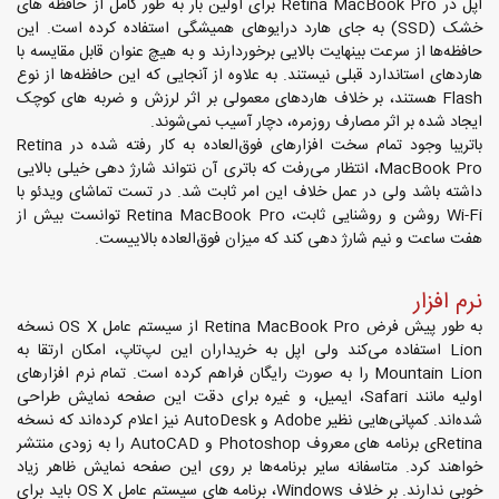
اپل در Retina MacBook Pro برای اولین بار به طور کامل از حافظه های
خشک (SSD) به جای هارد درایوهای همیشگی استفاده کرده است. این
حافظه‌ها از سرعت بینهایت بالایی برخوردارند و به هیچ عنوان قابل مقایسه با
هاردهای استاندارد قبلی نیستند. به علاوه از آنجایی که این حافظه‌ها از نوع
Flash هستند، بر خلاف هاردهای معمولی بر اثر لرزش و ضربه های کوچک
ایجاد شده بر اثر مصارف روزمره، دچار آسیب نمی‌شوند.
باتریبا وجود تمام سخت افزارهای فوق‌العاده به کار رفته شده در Retina
MacBook Pro، انتظار می‌رفت که باتری آن نتواند شارژ دهی خیلی بالایی
داشته باشد ولی در عمل خلاف این امر ثابت شد. در تست تماشای ویدئو با
Wi-Fi روشن و روشنایی ثابت، Retina MacBook Pro توانست بیش از
هفت ساعت و نیم شارژ دهی کند که میزان فوق‌العاده بالاییست.
نرم افزار
به طور پیش فرض Retina MacBook Pro از سیستم عامل OS X نسخه
Lion استفاده می‌کند ولی اپل به خریداران این لپ‌تاپ، امکان ارتقا به
Mountain Lion را به صورت رایگان فراهم کرده است. تمام نرم افزارهای
اولیه مانند Safari، ایمیل، و غیره برای دقت این صفحه نمایش طراحی
شده‌اند. کمپانی‌هایی نظیر Adobe و AutoDesk نیز اعلام کرده‌اند که نسخه
Retinaی برنامه های معروف Photoshop و AutoCAD را به زودی منتشر
خواهند کرد. متاسفانه سایر برنامه‌ها بر روی این صفحه نمایش ظاهر زیاد
خوبی ندارند. بر خلاف Windows، برنامه های سیستم عامل OS X باید برای