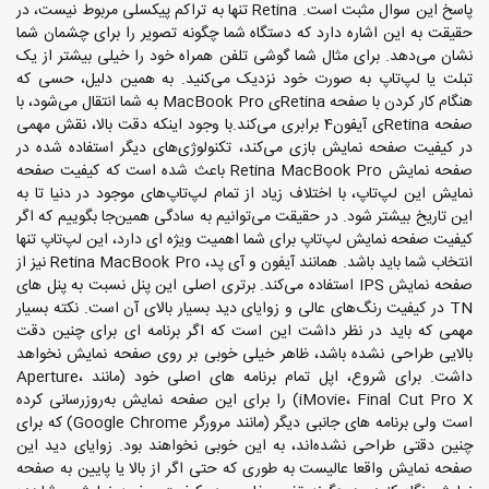
پاسخ این سوال مثبت است. Retina تنها به تراکم پیکسلی مربوط نیست، در
حقیقت به این اشاره دارد که دستگاه شما چگونه تصویر را برای چشمان شما
نشان می‌دهد. برای مثال شما گوشی تلفن همراه خود را خیلی بیشتر از یک
تبلت یا لپ‌تاپ به صورت خود نزدیک می‌کنید. به همین دلیل، حسی که
هنگام کار کردن با صفحه Retinaی MacBook Pro به شما انتقال می‌شود، با
صفحه Retinaی آیفون4 برابری می‌کند.با وجود اینکه دقت بالا، نقش مهمی
در کیفیت صفحه نمایش بازی می‌کند، تکنولوژی‌های دیگر استفاده شده در
صفحه نمایش Retina MacBook Pro باعث شده است که کیفیت صفحه
نمایش این لپ‌تاپ، با اختلاف زیاد از تمام لپ‌تاپ‌های موجود در دنیا تا به
این تاریخ بیشتر شود. در حقیقت می‌توانیم به سادگی همین‌جا بگوییم که اگر
کیفیت صفحه نمایش لپ‌تاپ برای شما اهمیت ویژه ای دارد، این لپ‌تاپ تنها
انتخاب شما باید باشد. همانند آیفون و آی پد، Retina MacBook Pro نیز از
صفحه نمایش IPS استفاده می‌کند. برتری اصلی این پنل نسبت به پنل های
TN در کیفیت رنگ‌های عالی و زوایای دید بسیار بالای آن است. نکته بسیار
مهمی که باید در نظر داشت این است که اگر برنامه ای برای چنین دقت
بالایی طراحی نشده باشد، ظاهر خیلی خوبی بر روی صفحه نمایش نخواهد
داشت. برای شروع، اپل تمام برنامه های اصلی خود (مانند Aperture،
iMovie، Final Cut Pro X) را برای این صفحه نمایش به‌روزرسانی کرده
است ولی برنامه های جانبی دیگر (مانند مرورگر Google Chrome) که برای
چنین دقتی طراحی نشده‌اند، به این خوبی نخواهند بود. زوایای دید این
صفحه نمایش واقعا عالیست به طوری که حتی اگر از بالا یا پایین به صفحه