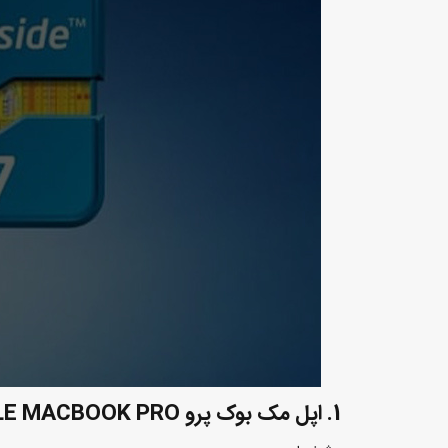
1. اپل مک بوک پرو APPLE MACBOOK PRO