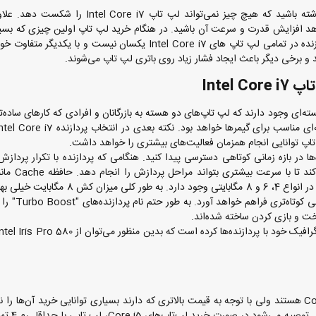
انجام می‌دهید، اطمینان داشته باشید که هیچ چیز نمی‌تواند لپ تاپ l Core i7
 نظر بگیرد تا شاهد افزایش قدرت و سرعت آن باشید. در هنگام خرید لپ تاپ اولین چیزی که بسیا
آن توجه کنید، پردازنده آن است. همچنین باید بدانید که پردازنده در تمامی لپ تاپ ‌های Intel Core i7 یکسان نیست و با
 و برخی دیگر باعث ایجاد فشار زیاد روی باتری لپ تاپ می‌شوند.
Intel
سته‌ای و چهار هسته‌ای وجود دارند که لپ تاپ‌های دو هسته به بازرگانان و افرادی که کارهای ساده
اده‌ها در بازه زمانی کوتاهی دسترسی پیدا کنید. هنگامی که پردازنده با تکرار پرداز
روبرو شود، در حافظه Cache خود این اطلاع
RAM است ولی سرعت بالاتری خواهد داشت. حافظه Cache در انواع 4، 6 و 8 مگابایتی وجود دارد.
6 یا 4 مگابایت است و امکان ذخیره‌سازی داده‌ه
ت و بازی کردن ساخته شده‌اند.
به طور کلی باید گفت بهترین نوع لپ تاپ، لپ تاپ‌های Core i7 هستند ولی با توجه به قیمت بالاتری که دارند بسیاری توانایی خرید آن‌ها
همین علت به سراغ لپ تاپ‌های re i5