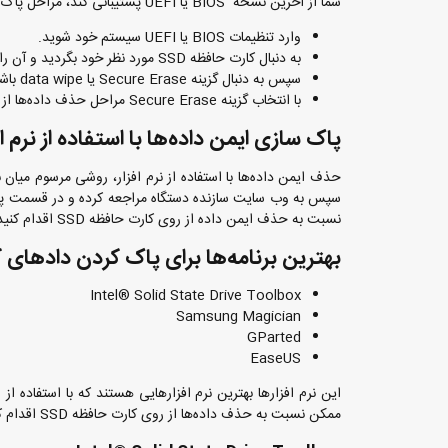
شما از آخرین نسخه BIOS یا UEFI‌ پشتیبانی کند، مراحل پاک کردن داده‌ها نسبتا ساده خواهد بود و این مراحل به شرح زیرا است:‌
وارد تنظیمات BIOS یا UEFI‌ سیستم خود شوید.
به دنبال
کارت حافظه SSD
مورد نظر خود بگردید و آن را 
سپس به دنبال گزینه Secure Erase یا data wipe باشید.
با انتخاب گزینه Secure Erase مراحل حذف داده‌ها از روی کارت حافظه SSD شما انجام خواهد شد.
پاک سازی ایمن داده‌ها با استفاده از نرم اف
حذف ایمن داده‌ها با استفاده از نرم افزار، روشی مرسوم میان
سپس به وب سایت سازنده دستگاه مراجعه کرده و در قسمت پشتیبان
نسبت به حذف ایمن داده از روی کارت حافظه SSD اقدام کنید.
بهترین برنامه‌ها برای پاک کردن دادهای کا
Intel® Solid State Drive Toolbox
Samsung Magician
GParted
EaseUS
این نرم افزارها بهترین نرم افزارهایی هستند که با استفاده از ا
ممکن نسبت به حذف داده‌ها از روی کارت حافظه SSD‌ اقدام کنند. در ادامه با روند کار هریک از این نرم افزارها بیشتر آشنا شوید: