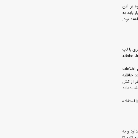
Inte را شکست دهد. علاوه بر این
ر باید به
 یکدیگر متفاوت خواهند بود.
‌تری با لپ
تاپ انجام می‌دهند، توصیه می‌شود و لپ تاپ‌های چهار هسته‌ای مناسب برای گیمرها خواهد بود. نکته بعدی در انتخاب پردازنده Intel Core i7، حافظه
ش اطلاعات
ات را ذخیره می‌کند تا با سرعت بیشتری بتواند مراحل پردازش را انجام دهد. حافظه Cache مانند حافظه
 به طور کلی میزان کش 8 مگابایت خیلی بهتر از کش
ا را در بازه زمانی کوتاه‌تری فراهم خواهد آورد. به طور حتم نام پردازنده‌های "Turbo Boost" را شنیده‌اید
شرکت اینتل به منظور پاسخگوی بهتر به کاربران اقدام به ادغام گرافیک خود با پردازنده‌ها کرده است که بدین منظور می‌توان از Intel Iris Pro 580 استفاده
 را ندارد و به
Co و Core i3 می‌روند. توصیه می‌شود در صورت خرید لپ‌تاپ‌های Core i5، لپ تاپی با حداقل رم 4 تهیه کنید تا