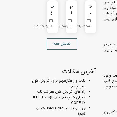
پ تاپ‌های
نحوه
چرا
معرفی
 آن روشی ساده بوده و با
پاک‌سازی
لپ
5
 آن باید
ازی ایمن
ایمن
تاپ
لپ
کارت
Intel
تاپ
1399/03/25
1399/03/21
1399/03/06
حافظه
Core
با
SSD
i7
پردازنده
نمایش همه
انتخاب
INTEL
تر دارد. در
یمی نیز از روی
کنیم؟
CORE
I7
آخرین مقالات
؟ در پاسخ باید گفت وجود
نکات و راهکارهایی برای افزایش طول
شند، به طور حتم با اصلاح قالب
عمر لپ‌تاپ
ات موجود
راه های افزایش طول عمر لپ تاپ
معرفی 5 لپ تاپ با پردازنده INTEL
CORE I7
چرا لپ تاپ Intel Core i7 انتخاب
ورتی که کامپیوتر
کنیم؟