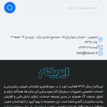
اصفهان - خیابان چهارباغ بالا - مجتمع تجاری پارک - ورودی 4 - طبقه 2-
پلاک 535
03136670005
info@iricom.ir
ایریکام از سال 1377 فعالیت خود را در حوزه فناوری اطلاعات، فروش، پشتیبانی و 
خدمات تخصصی تجهیزات دیجیتال آغاز نمود و طی این سال ها، همگام با رشد و 
تحول صنعت IT، همواره در مسیر توسعه خدمات، ارتقای دانش فنی و افزایش 
رضایت مشتریان گام برداشته است. این مجموعه با بهره گیری از کارشناسان مجرب 
نرم افزار و سخت افزار، خدمات تخصصی تعمیر و پشتیبانی لپ تاپ، موبایل، تبلت، 