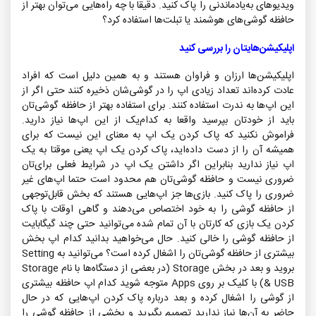
ویدیوهای به‌یادماندنی را پاک کنید. دقیقا با چه راه‌هایی می‌توان بهتر از
نمایندگی ایران رهجو در اصفه
حافظه گوشی‌های هوشمند یا تبلت‌ها استفاده کرد؟
مرکز خدمات ilife
اپلیکیشن‌هایتان را بررسی کنید
اپلیکیشن‌ها ارزان و فراوان هستند و به همین دلیل است که افراد
عادت کرده‌اند تعداد زیادی اپ را در گوشی‌شان ذخیره کنند حتی اگر از
این اپ‌ها به ندرت استفاده کنند. برای استفاده بهتر از حافظه گوشی‌تان
باید از خودتان بپرسید واقعا به کدام‌یک از این اپ‌ها نیاز دارید.
فراموش نکنید که پاک کردن یک اپ به معنای این نیست که برای
همیشه آن را از دست داده‌اید، پاک کردن یک اپ یعنی موقتا به یک
اپ نیاز ندارید بنابراین اگر داشتن یک اپ در شرایط فعلی برای‌تان
ضروری نیست و حافظه گوشی‌تان هم محدود است حتما اپ‌های غیر
ضروری را پاک کنید. بازی‌ها جز اپ‌هایی هستند که بخش قابل‌توجهی
از حافظه گوشی را به خود اختصاص می‌دهند و گاهی اوقات با پاک
کردن یک بازی که کارتان با آن تمام شده می‌توانید حتی چند گیگابایت
از حافظه گوشی را خالی کنید. حال می‌خواهید بدانید کدام اپ بخش
بیشتری از حافظه گوشی‌تان را اشغال کرده است؟ می‌توانید به Setting
بروید و بعد در بخش Storage (در بعضی از دستگاه‌ها با نام Storage
& USB) با کلیک بر روی Apps متوجه شوید کدام اپ حافظه بیشتری
از گوشی را اشغال کرده و بعد درباره پاک کردن اپ‌هایی که در حال
حاضر به آن‌ها نیاز ندارید تصمیم بگیرید و بخشی از حافظه گوشی را