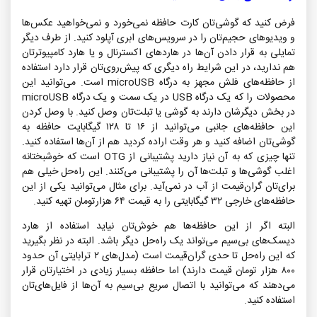
فرض کنید که گوشی‌تان کارت حافظه نمی‌خورد و نمی‌خواهید عکس‌ها
و ویدیوهای حجیم‌تان را در سرویس‌های ابری آپلود کنید. از طرف دیگر
تمایلی به قرار دادن آن‌ها در هاردهای اکسترنال و یا هارد کامپیوترتان
هم ندارید، در این شرایط راه دیگری که پیش‌روی‌تان قرار دارد استفاده
از
حافظه‌های فلش مجهز به درگاه microUSB
است. می‌توانید این
محصولات را که یک درگاه USB در یک سمت و یک درگاه microUSB
در بخش دیگرشان دارند به گوشی یا تبلت‌تان وصل کنید. با وصل کردن
این حافظه‌های جانبی می‌توانید از ۱۶ تا ۱۲۸ گیگابایت حافظه به
گوشی‌تان اضافه کنید و هر وقت اراده کردید هم از آن‌ها استفاده کنید.
تنها چیزی که به آن نیاز دارید پشتیبانی از OTG است که خوشبختانه
اغلب گوشی‌ها و تبلت‌ها آن را پشتیبانی می‌کنند. این راه‌حل خیلی هم
برای‌تان گران‌قیمت از آب در نمی‌آید. برای مثال می‌توانید
یکی از این
حافظه‌های خارجی ۳۲ گیگابایتی
را به قیمت ۶۴ هزارتومان تهیه کنید.
البته اگر از این حافظه‌ها هم خوش‌تان نیاید استفاده از
هارد
دیسک‌های بی‌سیم
می‌تواند یک راه‌حل دیگر باشد. البته در نظر بگیرید
که این راه‌حل تا حدی گران‌قیمت است (مدل‌های ۲ ترابایتی آن حدود
۸۰۰ هزار تومان قیمت دارند) اما حافظه بسیار زیادی در اختیارتان قرار
می‌دهند که می‌توانید با اتصال سریع بی‌سیم به آن‌ها از فایل‌های‌تان
استفاده کنید.