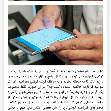
کلمات کلیدی
دانلود نرم افزار
samsung
iphone
آموزش
نمایندگی
lenovo
asus
esfahan
هدیه
سونی
شاید شما هم مشکل کمبود حافظه گوشی را تجربه کرده باشید. بعضی
apple id
گوشی‌ها برای حل کردن این مشکل رایج و آزاردهنده راه حل ساده‌ای
اپل آیدی
دارند. یک کارت حافظه بخرید و به حافظه اولیه گوشی بیفزایید. اما اگر
laptop
نتوانید از کارت حافظه استفاده کنید چه؟ در آن صورت فقط مجبورید
قیمت
یک گوشی جدید بخرید؟ در این مقاله سعی داریم روش‌هایی را مورد
application
بررسی قرار دهیم که از طریق آن‌ها بتوانید به بهترین شکل ممکن از
نوروز
حافظه داخلی گوشی‌تان استفاده کنید و در عین حال مجبور نباشید
MSI
محتواهای ارزشمند گوشی‌تان را مثل بعضی عکس‌های مهم یا برخی
نمایندگی Appl