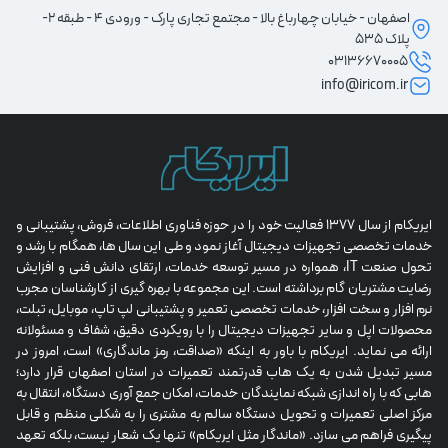
اصفهان - خیابان چهارباغ بالا - مجتمع تجاری پارک - ورودی 4 - طبقه 2-
پلاک 535
03136670005
info@iricom.ir
ایریکام از سال 1377 فعالیت خود را در حوزه فناوری اطلاعات، فروش، پشتیبانی و 
خدمات تخصصی تجهیزات دیجیتال آغاز نمود و طی این سال ها، همگام با رشد و 
تحول صنعت IT، همواره در مسیر توسعه خدمات، ارتقای دانش فنی و افزایش 
رضایت مشتریان گام برداشته است. این مجموعه با بهره گیری از کارشناسان مجرب 
نرم افزار و سخت افزار، خدمات تخصصی تعمیر و پشتیبانی لپ تاپ، موبایل، تبلت، 
محصولات اپل و سایر تجهیزات دیجیتال را با رویکردی دقیق، شفاف و مسئولانه 
ارائه می نماید. ایریکام با باور به اینکه «صداقت، رمز ماندگاری» است، امروز در 
مسیر تبدیل شدن به یک هاب قدرتمند تعمیرات در استان اصفهان قرار دارد؛ 
هابی که با راه اندازی شبکه نمایندگان خدمات، امکان جمع آوری دستگاه، انتقال به 
مرکز اصلی تعمیرات و تحویل دستگاه سالم به مشتری را به شکلی منظم و قابل 
پیگیری فراهم می سازد. «ماندگار مثل ایریکام» تنها یک شعار نیست، بلکه تعهد 