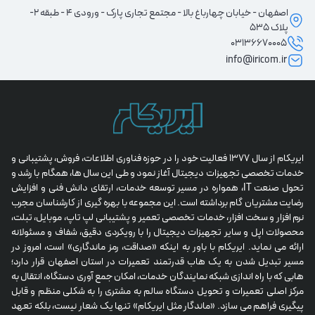
اصفهان - خیابان چهارباغ بالا - مجتمع تجاری پارک - ورودی 4 - طبقه 2-
پلاک 535
03136670005
info@iricom.ir
ایریکام از سال 1377 فعالیت خود را در حوزه فناوری اطلاعات، فروش، پشتیبانی و 
خدمات تخصصی تجهیزات دیجیتال آغاز نمود و طی این سال ها، همگام با رشد و 
تحول صنعت IT، همواره در مسیر توسعه خدمات، ارتقای دانش فنی و افزایش 
رضایت مشتریان گام برداشته است. این مجموعه با بهره گیری از کارشناسان مجرب 
نرم افزار و سخت افزار، خدمات تخصصی تعمیر و پشتیبانی لپ تاپ، موبایل، تبلت، 
محصولات اپل و سایر تجهیزات دیجیتال را با رویکردی دقیق، شفاف و مسئولانه 
ارائه می نماید. ایریکام با باور به اینکه «صداقت، رمز ماندگاری» است، امروز در 
مسیر تبدیل شدن به یک هاب قدرتمند تعمیرات در استان اصفهان قرار دارد؛ 
هابی که با راه اندازی شبکه نمایندگان خدمات، امکان جمع آوری دستگاه، انتقال به 
مرکز اصلی تعمیرات و تحویل دستگاه سالم به مشتری را به شکلی منظم و قابل 
پیگیری فراهم می سازد. «ماندگار مثل ایریکام» تنها یک شعار نیست، بلکه تعهد 