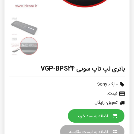
باتری لپ تاپ سونی VGP-BPS24
مارک:
Sony
قیمت:
تحویل: رایگان
اضافه به سبد خرید
اضافه به لیست مقایسه