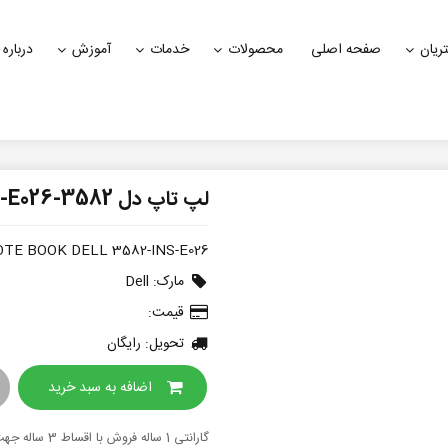
ریان
صفحه اصلی
محصولات
خدمات
آموزش
درباره 
لپ تاپ دل 3582-INS-E026
TE BOOK DELL 3582-INS-E026
مارک:
Dell
قیمت:
تحویل: رایگان
اضافه به سبد خرید
گارانتی 1 ساله فروش با اقساط 3 ساله جهت دریافت قیمت نهایی تماس حاصل نمایید.