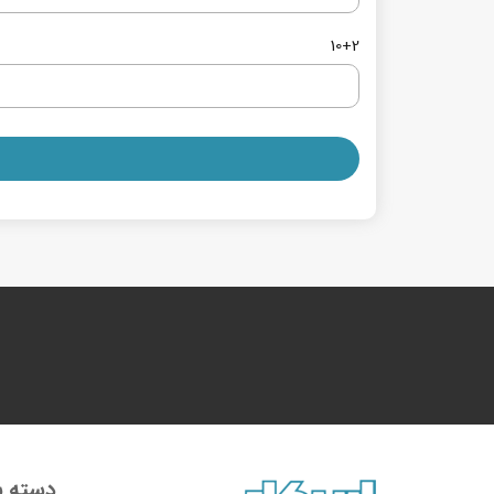
10+2
دسته ب