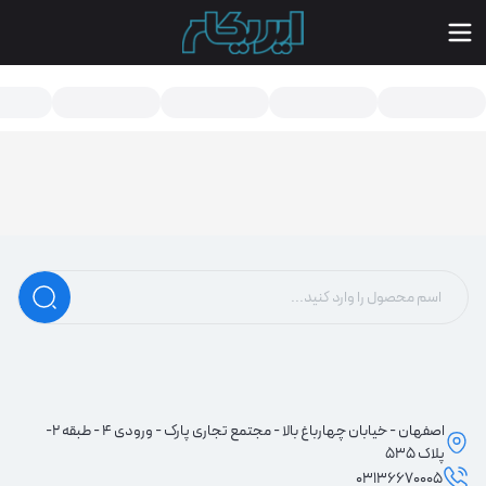
سته بندی محصولات - ایریکام | مرجع تخصصی تعمیرات لپ تاپ و موبایل در
اصفهان - خیابان چهارباغ بالا - مجتمع تجاری پارک - ورودی 4 - طبقه 2-
پلاک 535
03136670005