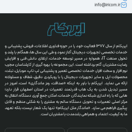
info@iricom.ir
ایریکام از سال 1377 فعالیت خود را در حوزه فناوری اطلاعات، فروش، پشتیبانی و 
خدمات تخصصی تجهیزات دیجیتال آغاز نمود و طی این سال ها، همگام با رشد و 
تحول صنعت IT، همواره در مسیر توسعه خدمات، ارتقای دانش فنی و افزایش 
رضایت مشتریان گام برداشته است. این مجموعه با بهره گیری از کارشناسان مجرب 
نرم افزار و سخت افزار، خدمات تخصصی تعمیر و پشتیبانی لپ تاپ، موبایل، تبلت، 
محصولات اپل و سایر تجهیزات دیجیتال را با رویکردی دقیق، شفاف و مسئولانه 
ارائه می نماید. ایریکام با باور به اینکه «صداقت، رمز ماندگاری» است، امروز در 
مسیر تبدیل شدن به یک هاب قدرتمند تعمیرات در استان اصفهان قرار دارد؛ 
هابی که با راه اندازی شبکه نمایندگان خدمات، امکان جمع آوری دستگاه، انتقال به 
مرکز اصلی تعمیرات و تحویل دستگاه سالم به مشتری را به شکلی منظم و قابل 
پیگیری فراهم می سازد. «ماندگار مثل ایریکام» تنها یک شعار نیست، بلکه تعهد 
ما به کیفیت، اعتماد و همراهی بلندمدت با مشتریان است.