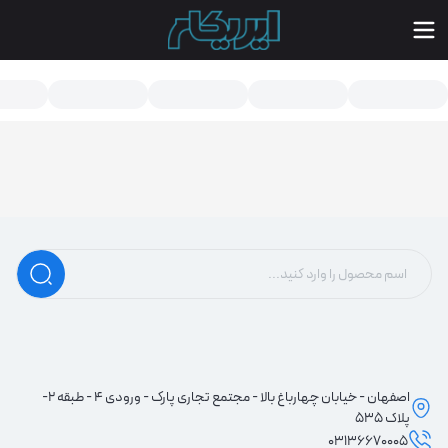
سته بندی محصولات - ایریکام | مرجع تخصصی تعمیرات لپ تاپ و موبایل در
اصفهان - خیابان چهارباغ بالا - مجتمع تجاری پارک - ورودی 4 - طبقه 2-
پلاک 535
03136670005