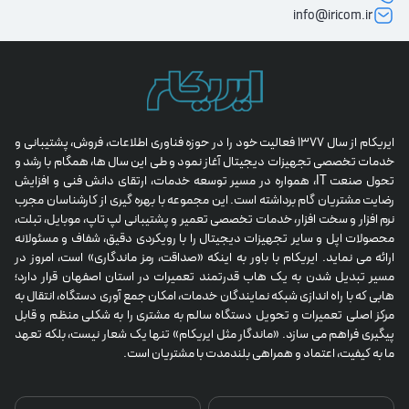
info@iricom.ir
ایریکام از سال 1377 فعالیت خود را در حوزه فناوری اطلاعات، فروش، پشتیبانی و 
خدمات تخصصی تجهیزات دیجیتال آغاز نمود و طی این سال ها، همگام با رشد و 
تحول صنعت IT، همواره در مسیر توسعه خدمات، ارتقای دانش فنی و افزایش 
رضایت مشتریان گام برداشته است. این مجموعه با بهره گیری از کارشناسان مجرب 
نرم افزار و سخت افزار، خدمات تخصصی تعمیر و پشتیبانی لپ تاپ، موبایل، تبلت، 
محصولات اپل و سایر تجهیزات دیجیتال را با رویکردی دقیق، شفاف و مسئولانه 
ارائه می نماید. ایریکام با باور به اینکه «صداقت، رمز ماندگاری» است، امروز در 
مسیر تبدیل شدن به یک هاب قدرتمند تعمیرات در استان اصفهان قرار دارد؛ 
هابی که با راه اندازی شبکه نمایندگان خدمات، امکان جمع آوری دستگاه، انتقال به 
مرکز اصلی تعمیرات و تحویل دستگاه سالم به مشتری را به شکلی منظم و قابل 
پیگیری فراهم می سازد. «ماندگار مثل ایریکام» تنها یک شعار نیست، بلکه تعهد 
ما به کیفیت، اعتماد و همراهی بلندمدت با مشتریان است.