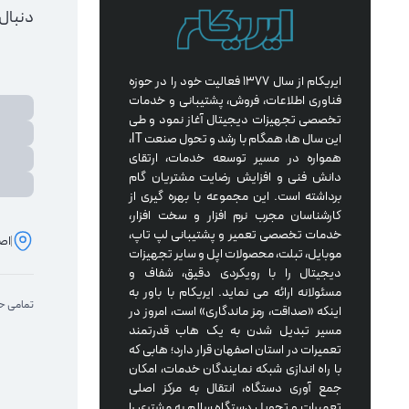
دنبال
ایریکام از سال 1377 فعالیت خود را در حوزه 
فناوری اطلاعات، فروش، پشتیبانی و خدمات 
تخصصی تجهیزات دیجیتال آغاز نمود و طی 
این سال ها، همگام با رشد و تحول صنعت IT، 
همواره در مسیر توسعه خدمات، ارتقای 
دانش فنی و افزایش رضایت مشتریان گام 
برداشته است. این مجموعه با بهره گیری از 
کارشناسان مجرب نرم افزار و سخت افزار، 
خدمات تخصصی تعمیر و پشتیبانی لپ تاپ، 
اصف
موبایل، تبلت، محصولات اپل و سایر تجهیزات 
دیجیتال را با رویکردی دقیق، شفاف و 
مسئولانه ارائه می نماید. ایریکام با باور به 
تمامی حق
اینکه «صداقت، رمز ماندگاری» است، امروز در 
مسیر تبدیل شدن به یک هاب قدرتمند 
تعمیرات در استان اصفهان قرار دارد؛ هابی که 
با راه اندازی شبکه نمایندگان خدمات، امکان 
جمع آوری دستگاه، انتقال به مرکز اصلی 
تعمیرات و تحویل دستگاه سالم به مشتری را 