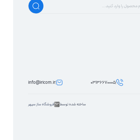
info@iricom.ir
03136670005
ساخته شده توسط
فروشگاه ساز سپهر