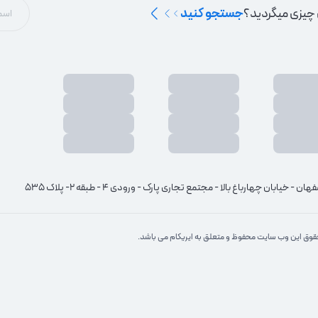
 چیزی میگردید؟
جستجو کنید
هان - خیابان چهارباغ بالا - مجتمع تجاری پارک - ورودی 4 - طبقه 2- پلاک 535
وق این وب سایت محفوظ و متعلق به ایریکام می باشد.