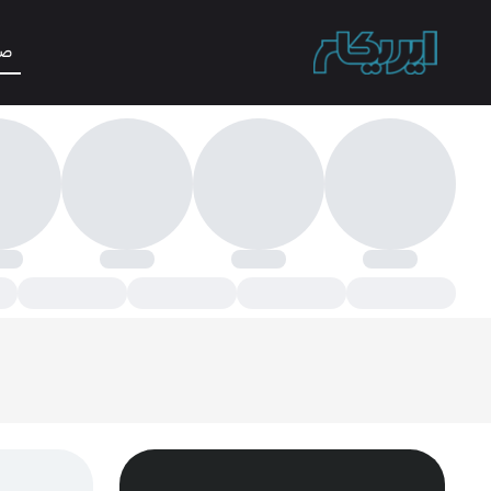
صف
سته بندی محصولات - ایریکام | مرجع تخصصی تعمیرات لپ تاپ و موبایل در