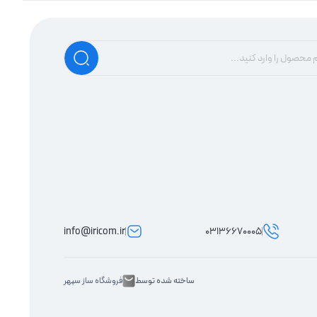
info@iricom.ir
03136670005
ساخته شده توسط
فروشگاه ساز سپهر