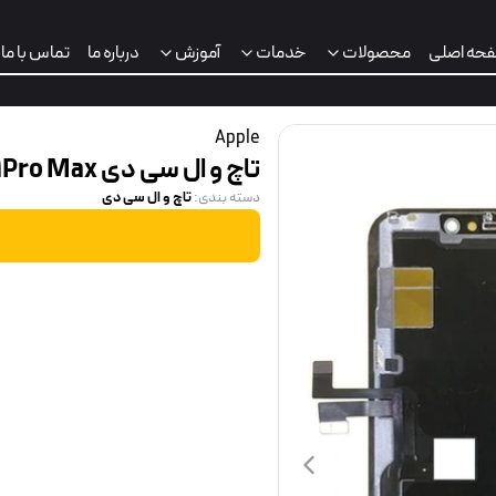
حه اصلی
محصولات
خدمات
آموزش
درباره ما
تماس با ما
Apple
تاچ و ال سی دی iPhone 11Pro Max
تاچ و ال سی دی
دسته بندی
:
ت