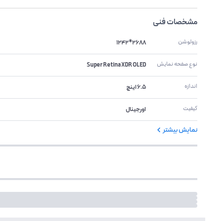
مشخصات فنی
رزولوشن
2688*1242
نوع صفحه نمایش
Super Retina XDR OLED
اندازه
6.5 اینچ
کیفیت
اورجینال
نمایش بیشتر