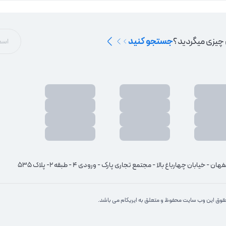
 چیزی میگردید؟
جستجو کنید
هان - خیابان چهارباغ بالا - مجتمع تجاری پارک - ورودی 4 - طبقه 2- پلاک 535
وق این وب سایت محفوظ و متعلق به ایریکام می باشد.