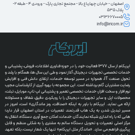
اصفهان - خیابان چهارباغ بالا - مجتمع تجاری پارک - ورودی 4 - طبقه 2-
پلاک 535
03136670005
info@iricom.ir
ایریکام از سال 1377 فعالیت خود را در حوزه فناوری اطلاعات، فروش، پشتیبانی و 
خدمات تخصصی تجهیزات دیجیتال آغاز نمود و طی این سال ها، همگام با رشد و 
تحول صنعت IT، همواره در مسیر توسعه خدمات، ارتقای دانش فنی و افزایش 
رضایت مشتریان گام برداشته است. این مجموعه با بهره گیری از کارشناسان مجرب 
نرم افزار و سخت افزار، خدمات تخصصی تعمیر و پشتیبانی لپ تاپ، موبایل، تبلت، 
محصولات اپل و سایر تجهیزات دیجیتال را با رویکردی دقیق، شفاف و مسئولانه 
ارائه می نماید. ایریکام با باور به اینکه «صداقت، رمز ماندگاری» است، امروز در 
مسیر تبدیل شدن به یک هاب قدرتمند تعمیرات در استان اصفهان قرار دارد؛ 
هابی که با راه اندازی شبکه نمایندگان خدمات، امکان جمع آوری دستگاه، انتقال به 
مرکز اصلی تعمیرات و تحویل دستگاه سالم به مشتری را به شکلی منظم و قابل 
پیگیری فراهم می سازد. «ماندگار مثل ایریکام» تنها یک شعار نیست، بلکه تعهد 