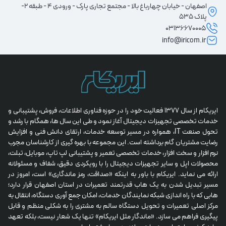
اصفهان - خیابان چهارباغ بالا - مجتمع تجاری پارک - ورودی 4 - طبقه 2-
پلاک 535
03136670005
info@iricom.ir
ایریکام از سال 1377 فعالیت خود را در حوزه فناوری اطلاعات، فروش، پشتیبانی و 
خدمات تخصصی تجهیزات دیجیتال آغاز نمود و طی این سال ها، همگام با رشد و 
تحول صنعت IT، همواره در مسیر توسعه خدمات، ارتقای دانش فنی و افزایش 
رضایت مشتریان گام برداشته است. این مجموعه با بهره گیری از کارشناسان مجرب 
نرم افزار و سخت افزار، خدمات تخصصی تعمیر و پشتیبانی لپ تاپ، موبایل، تبلت، 
محصولات اپل و سایر تجهیزات دیجیتال را با رویکردی دقیق، شفاف و مسئولانه 
ارائه می نماید. ایریکام با باور به اینکه «صداقت، رمز ماندگاری» است، امروز در 
مسیر تبدیل شدن به یک هاب قدرتمند تعمیرات در استان اصفهان قرار دارد؛ 
هابی که با راه اندازی شبکه نمایندگان خدمات، امکان جمع آوری دستگاه، انتقال به 
مرکز اصلی تعمیرات و تحویل دستگاه سالم به مشتری را به شکلی منظم و قابل 
پیگیری فراهم می سازد. «ماندگار مثل ایریکام» تنها یک شعار نیست، بلکه تعهد 