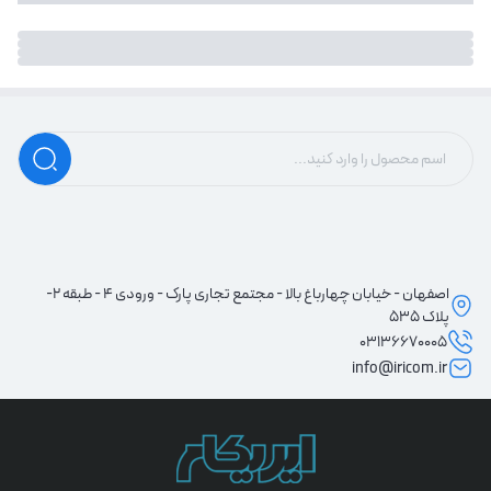
اصفهان - خیابان چهارباغ بالا - مجتمع تجاری پارک - ورودی 4 - طبقه 2-
پلاک 535
03136670005
info@iricom.ir