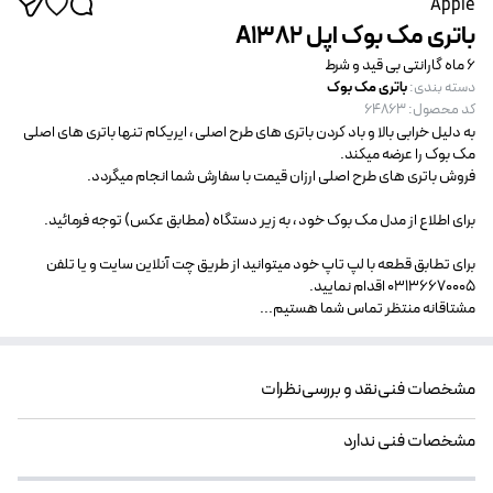
Apple
باتری مک بوک اپل A1382
6 ماه گارانتی بی قید و شرط
باتری مک بوک
دسته بندی
:
کد محصول
:
64863
به دلیل خرابی بالا و باد کردن باتری های طرح اصلی ، ایریکام تنها باتری های اصلی
مک بوک را عرضه میکند.
فروش باتری های طرح اصلی ارزان قیمت با سفارش شما انجام میگردد.
برای اطلاع از مدل مک بوک خود ، به زیر دستگاه (مطابق عکس) توجه فرمائید.
برای تطابق قطعه با لپ تاپ خود میتوانید از طریق چت آنلاین سایت و یا تلفن
03136670005 اقدام نمایید.
مشتاقانه منتظر تماس شما هستیم...
مشخصات فنی
نقد و بررسی
نظرات
مشخصات فنی ندارد