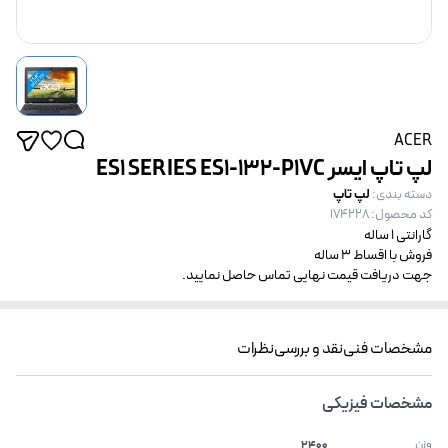
ACER
لپ تاپ ایسر ES1 SERIES ES1-132-P1VC
لپ تاپ
دسته بندی
:
کد محصول
:
174228
گارانتی 1 ساله
فروش با اقساط 3 ساله
جهت دریافت قیمت نهایی تماس حاصل نمایید.
مشخصات فنی
نقد و بررسی
نظرات
مشخصات فیزیکی
وزن
2400