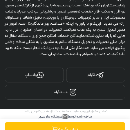
رضایت مشتریان گام برداشته است. این مجموعه با بهره گیری از کارشناسان مجرب 
نرم افزار و سخت افزار، خدمات تخصصی تعمیر و پشتیبانی لپ تاپ، موبایل، تبلت، 
محصولات اپل و سایر تجهیزات دیجیتال را با رویکردی دقیق، شفاف و مسئولانه 
ارائه می نماید. ایریکام با باور به اینکه «صداقت، رمز ماندگاری» است، امروز در 
مسیر تبدیل شدن به یک هاب قدرتمند تعمیرات در استان اصفهان قرار دارد؛ 
هابی که با راه اندازی شبکه نمایندگان خدمات، امکان جمع آوری دستگاه، انتقال به 
مرکز اصلی تعمیرات و تحویل دستگاه سالم به مشتری را به شکلی منظم و قابل 
پیگیری فراهم می سازد. «ماندگار مثل ایریکام» تنها یک شعار نیست، بلکه تعهد 
ما به کیفیت، اعتماد و همراهی بلندمدت با مشتریان است.
تلگرام
واتساپ
اینستاگرام
تمامی حقوق این وب سایت محفوظ و متعلق به ایریکام می باشد.
ساخته شده توسط
فروشگاه ساز سپهر
تماس بگیرید