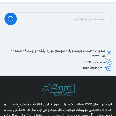
اصفهان - خیابان چهارباغ بالا - مجتمع تجاری پارک - ورودی 4 - طبقه 2-
پلاک 535
03136670005
info@iricom.ir
ایریکام از سال 1377 فعالیت خود را در حوزه فناوری اطلاعات، فروش، پشتیبانی و 
خدمات تخصصی تجهیزات دیجیتال آغاز نمود و طی این سال ها، همگام با رشد و 
تحول صنعت IT، همواره در مسیر توسعه خدمات، ارتقای دانش فنی و افزایش 