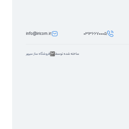
info@iricom.ir
03136670005
ساخته شده توسط
فروشگاه ساز سپهر