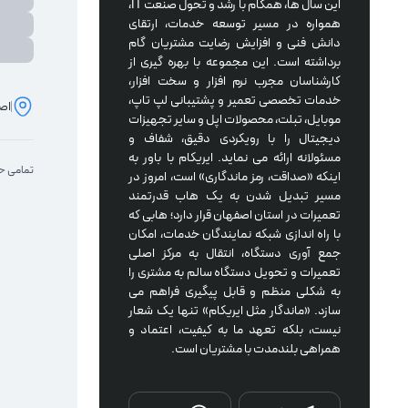
این سال ها، همگام با رشد و تحول صنعت IT، 
همواره در مسیر توسعه خدمات، ارتقای 
دانش فنی و افزایش رضایت مشتریان گام 
برداشته است. این مجموعه با بهره گیری از 
کارشناسان مجرب نرم افزار و سخت افزار، 
خدمات تخصصی تعمیر و پشتیبانی لپ تاپ، 
اصف
موبایل، تبلت، محصولات اپل و سایر تجهیزات 
دیجیتال را با رویکردی دقیق، شفاف و 
مسئولانه ارائه می نماید. ایریکام با باور به 
تمامی حق
اینکه «صداقت، رمز ماندگاری» است، امروز در 
مسیر تبدیل شدن به یک هاب قدرتمند 
تعمیرات در استان اصفهان قرار دارد؛ هابی که 
با راه اندازی شبکه نمایندگان خدمات، امکان 
جمع آوری دستگاه، انتقال به مرکز اصلی 
تعمیرات و تحویل دستگاه سالم به مشتری را 
به شکلی منظم و قابل پیگیری فراهم می 
سازد. «ماندگار مثل ایریکام» تنها یک شعار 
نیست، بلکه تعهد ما به کیفیت، اعتماد و 
همراهی بلندمدت با مشتریان است.