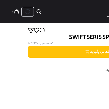
0
کد محصول
:
174225
ماس بگیرید
د.