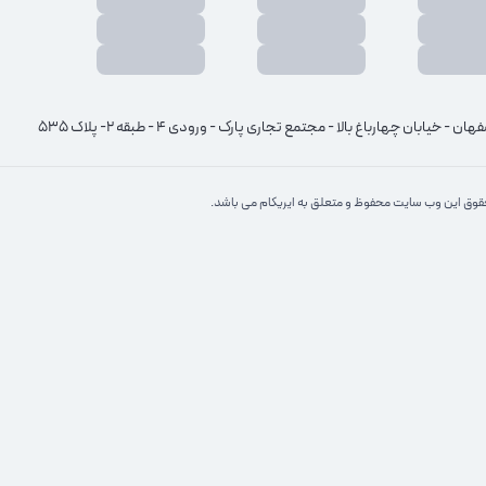
هان - خیابان چهارباغ بالا - مجتمع تجاری پارک - ورودی 4 - طبقه 2- پلاک 535
وق این وب سایت محفوظ و متعلق به ایریکام می باشد.