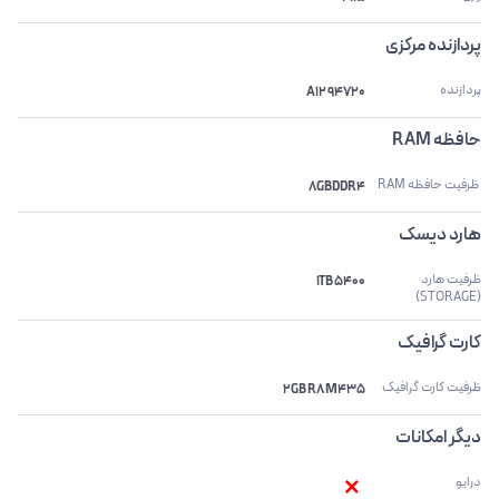
پردازنده مرکزی
پردازنده
A12 94720
حافظه RAM
 ظرفیت حافظه RAM 
8GBDDR4
هارد دیسک
ظرفیت هارد 
1TB 5400
(STORAGE)
کارت گرافیک
ظرفیت کارت گرافیک
2GB R8 M435
دیگر امکانات
درایو 