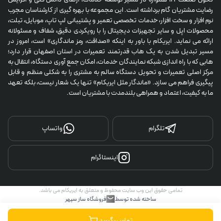
رضایت مشتریان گام برداشته است. این مجموعه با بهره گیری از کارشناسان مجرب 
نرم افزار و سخت افزار، خدمات تخصصی تعمیر و پشتیبانی لپ تاپ، موبایل، تبلت، 
محصولات اپل و سایر تجهیزات دیجیتال را با رویکردی دقیق، شفاف و مسئولانه 
ارائه می نماید. ایریکام با باور به اینکه «صداقت، رمز ماندگاری» است، امروز در 
مسیر تبدیل شدن به یک هاب قدرتمند تعمیرات در استان اصفهان قرار دارد؛ 
هابی که با راه اندازی شبکه نمایندگان خدمات، امکان جمع آوری دستگاه، انتقال به 
مرکز اصلی تعمیرات و تحویل دستگاه سالم به مشتری را به شکلی منظم و قابل 
پیگیری فراهم می سازد. «ماندگار مثل ایریکام» تنها یک شعار نیست، بلکه تعهد 
ما به کیفیت، اعتماد و همراهی بلندمدت با مشتریان است.
تلگرام
واتساپ
اینستاگرام
تمامی حقوق این وب سایت محفوظ و متعلق به ایریکام می باشد.
ساخته شده توسط
فروشگاه ساز سپهر
تماس بگیرید