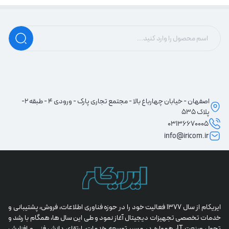
اصفهان - خیابان چهارباغ بالا - مجتمع تجاری پارک - ورودی 4 - طبقه 2-
پلاک 535
03136670005
info@iricom.ir
ایریکام از سال 1377 فعالیت خود را در حوزه فناوری اطلاعات، فروش، پشتیبانی و 
خدمات تخصصی تجهیزات دیجیتال آغاز نمود و طی این سال ها، همگام با رشد و 
تحول صنعت IT، همواره در مسیر توسعه خدمات، ارتقای دانش فنی و افزایش 