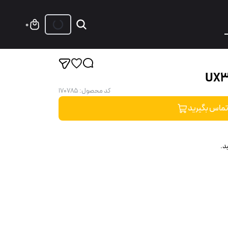
0
کد محصول
:
170785
ماس بگیرید
د.