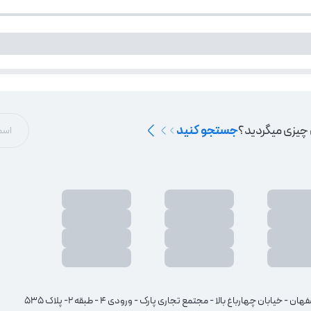
 چیزی میگردید؟
جستجو کنید
هان - خیابان چهارباغ بالا - مجتمع تجاری پارک - ورودی 4 - طبقه 2- پلاک 535