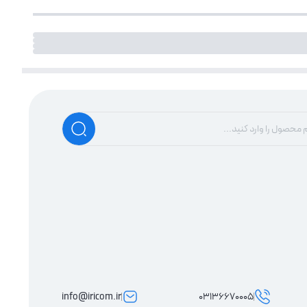
info@iricom.ir
03136670005