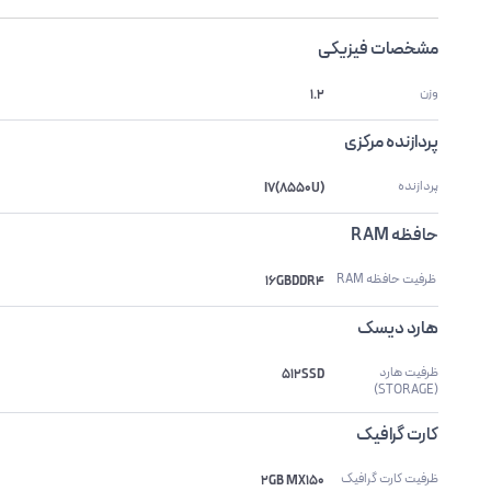
مشخصات فیزیکی
وزن
1.2
پردازنده مرکزی
پردازنده
I7(8550U)
حافظه RAM
 ظرفیت حافظه RAM 
16GBDDR4
هارد دیسک
ظرفیت هارد 
512SSD
(STORAGE)
کارت گرافیک
ظرفیت کارت گرافیک
2GB  MX150