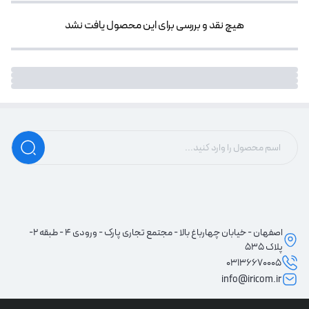
هیچ نقد و بررسی برای این محصول یافت نشد
اصفهان - خیابان چهارباغ بالا - مجتمع تجاری پارک - ورودی 4 - طبقه 2-
پلاک 535
03136670005
info@iricom.ir