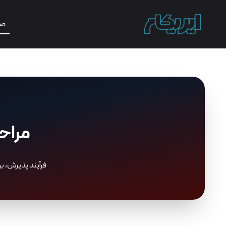
صف
مراح
فرآیند پذیرش، ب